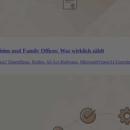
ien und Family Offices: Was wirklich zählt
xis? Datenflüsse, Rollen, AI-Act-Relevanz, Microsoft/OpenAI-Einordn