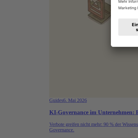
Guides
6. Mai 2026
KI-Governance im Unternehmen: Fü
Verbote greifen nicht mehr: 90 % der Wissens
Governance.