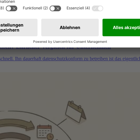
lassen? Ehrlicher Vergleich für Unternehmen
nell. Ihn dauerhaft datenschutzkonform zu betreiben ist das eigentlic