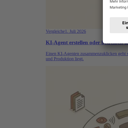
Vergleiche
1. Juli 2026
KI-Agent erstellen oder betreiben 
Einen KI-Agenten zusammenzuklicken geht sch
und Produktion liegt.