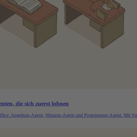
nten, die sich zuerst lohnen
office: Angebots-Agent, Wissens-Agent und Posteingang-Agent. Mit V