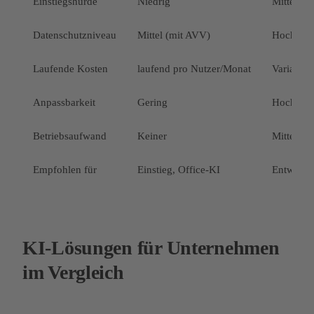
Einstiegshürde
Niedrig
Mittel
Datenschutzniveau
Mittel (mit AVV)
Hoch
Laufende Kosten
laufend pro Nutzer/Monat
Variabel
Anpassbarkeit
Gering
Hoch
Betriebsaufwand
Keiner
Mittel
Empfohlen für
Einstieg, Office-KI
Entwickle
KI-Lösungen für Unternehmen
im Vergleich