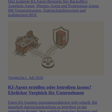
Drei konkrete KI-Agent-Beispiele fürs Backoffice:
Angebots-Agent, Wissens-Agent und Posteingang-Agent.
Mit Voraussetzungen, Datenschutzhinweisen und
realistischem ROI.
Vergleiche
1. Juli 2026
KI-Agent erstellen oder betreiben lassen?
Ehrlicher Vergleich für Unternehmen
Einen KI-Agenten zusammenzuklicken geht schnell. Ihn
dauerhaft datenschutzkonform zu betreiben ist das
eigentliche Projekt. Was wirklich zwischen Prototyp und