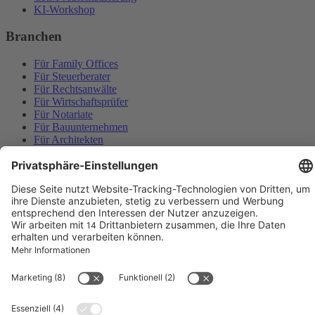
KI-Workshop
Branchen
Für Family Offices
Für Steuerberater
Für Rechtsanwälte
Für Wirtschaftsprüfer
Für Notariate
Für Bauunternehmen
Für Architekten
Für Maschinenbau
Für Versicherungsmakler
Use Cases
Alle Branchen
Mehr
Blog
Kontakt
© 2026 abi consulting, a brand by
abi group GmbH
Impressum
Datenschutz
Family Offices