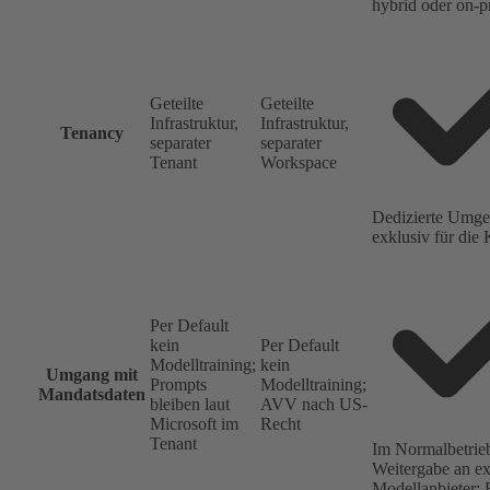
hybrid oder on-p
Geteilte
Geteilte
Infrastruktur,
Infrastruktur,
Tenancy
separater
separater
Tenant
Workspace
Dedizierte Umg
exklusiv für die 
Per Default
kein
Per Default
Modelltraining;
kein
Umgang mit
Prompts
Modelltraining;
Mandatsdaten
bleiben laut
AVV nach US-
Microsoft im
Recht
Tenant
Im Normalbetrie
Weitergabe an ex
Modellanbieter; 