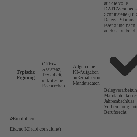
auf die volle
DATEVconnect-
Schnittstelle (B
Belege, Stammda
lesend und nach 
auch schreibend
Office-
Allgemeine
Assistenz,
Typische
KI-Aufgaben
Textarbeit,
Eignung
außerhalb von
unkritische
Mandatsdaten
Recherchen
Belegverarbeitun
Mandantenkorre
Jahresabschluss-
Vorbereitung unt
Berufsrecht
Empfohlen
Eigene KI (abi consulting)