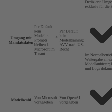
Dedizierte Umg
exklusiv für die 
Per Default
kein
Per Default
Modelltraining;
kein
Umgang mit
Prompts
Modelltraining;
Mandatsdaten
bleiben laut
AVV nach US-
Microsoft im
Recht
Tenant
Im Normalbetrie
Weitergabe an ex
Modellanbieter; 
und Logs dokume
Von Microsoft
Von OpenAI
Modellwahl
vorgegeben
vorgegeben