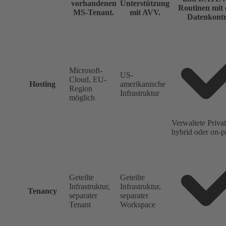
vorhandenen
Unterstützung
Routinen mit 
MS-Tenant.
mit AVV.
Datenkontr
Microsoft-
US-
Cloud, EU-
Hosting
amerikanische
Region
Infrastruktur
möglich
Verwaltete Priva
hybrid oder on-p
Geteilte
Geteilte
Infrastruktur,
Infrastruktur,
Tenancy
separater
separater
Tenant
Workspace