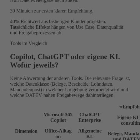
Null
Datenweitergabe nach außen.
30 Minuten
zur ersten klaren Empfehlung.
40%-Richtwert aus bisherigen Kundenprojekten.
Tatsächliche Effekte hängen von Use Case, Datenqualität
und Freigabeprozessen ab.
Tools im Vergleich
Copilot, ChatGPT oder eigene KI.
Wofür jeweils?
Keine Abwertung der anderen Tools. Die relevante Frage ist,
welche Datenklasse (Belege, Bescheide, Lohndaten,
Mandantenpost) in welcher Umgebung verarbeitet wird und
welche DATEV-nahen Freigabewege dahinterliegen.
Empfoh
Microsoft 365
ChatGPT
Eigene KI 
Copilot
Enterprise
consultin
Office-Alltag
Allgemeine
Dimension
Belege, Manda
im
KI-
und DATEV