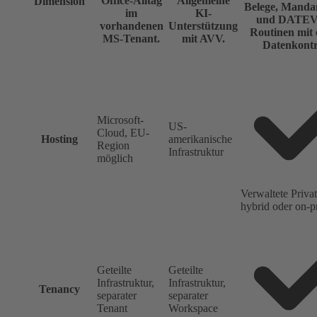
Office-Alltag
Allgemeine
Dimension
Belege, Manda
im
KI-
und DATEV
vorhandenen
Unterstützung
Routinen mit 
MS-Tenant.
mit AVV.
Datenkontr
Microsoft-
US-
Cloud, EU-
Hosting
amerikanische
Region
Infrastruktur
möglich
Verwaltete Priva
hybrid oder on-p
Geteilte
Geteilte
Infrastruktur,
Infrastruktur,
Tenancy
separater
separater
Tenant
Workspace