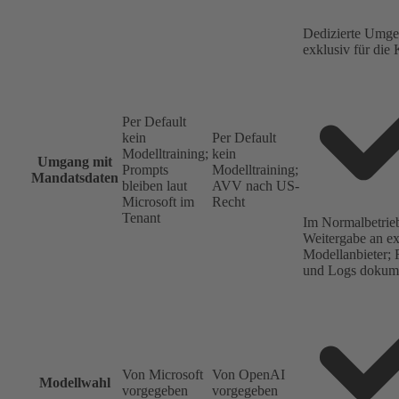
Dedizierte Umg
exklusiv für die 
Per Default
kein
Per Default
Modelltraining;
kein
Umgang mit
Prompts
Modelltraining;
Mandatsdaten
bleiben laut
AVV nach US-
Microsoft im
Recht
Tenant
Im Normalbetrie
Weitergabe an ex
Modellanbieter; 
und Logs dokume
Von Microsoft
Von OpenAI
Modellwahl
vorgegeben
vorgegeben