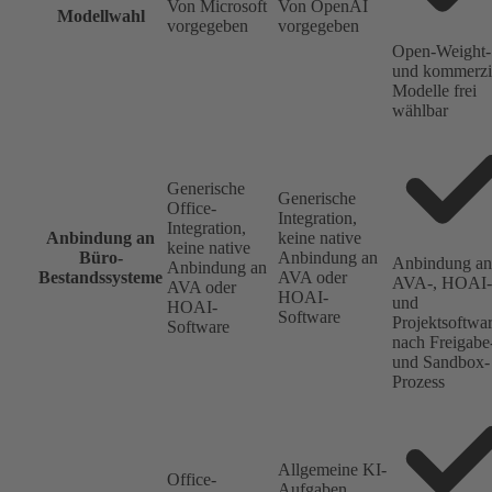
Von Microsoft
Von OpenAI
Modellwahl
vorgegeben
vorgegeben
Open-Weight-
und kommerzi
Modelle frei
wählbar
Generische
Generische
Office-
Integration,
Integration,
Anbindung an
keine native
keine native
Büro-
Anbindung an
Anbindung an
Anbindung an
Bestandssysteme
AVA oder
AVA-, HOAI-
AVA oder
HOAI-
und
HOAI-
Software
Projektsoftwa
Software
nach Freigabe
und Sandbox-
Prozess
Allgemeine KI-
Office-
Aufgaben