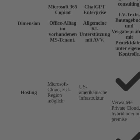
consulting
Microsoft 365
ChatGPT
Copilot
Enterprise
LV-Texte,
Bautagebu
Office-Alltag
Allgemeine
Dimension
und
im
KI-
Vergabeprüf
vorhandenen
Unterstützung
mit
MS-Tenant.
mit AVV.
Projektdat
unter eigen
Kontrolle.
Microsoft-
US-
Cloud, EU-
Hosting
amerikanische
Region
Infrastruktur
möglich
Verwaltete
Private Cloud,
hybrid oder o
premise