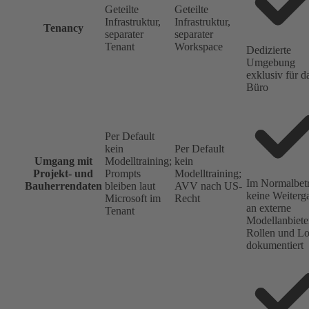
Geteilte
Geteilte
Infrastruktur,
Infrastruktur,
Tenancy
separater
separater
Tenant
Workspace
Dedizierte
Umgebung
exklusiv für d
Büro
Per Default
kein
Per Default
Umgang mit
Modelltraining;
kein
Projekt- und
Prompts
Modelltraining;
Im Normalbetr
Bauherrendaten
bleiben laut
AVV nach US-
keine Weiterg
Microsoft im
Recht
an externe
Tenant
Modellanbiete
Rollen und L
dokumentiert