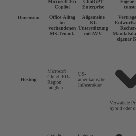
Microsoft 365
ChatGPT
Eigene 
Copilot
Enterprise
consu
Office-Alltag
Allgemeine
Vertrags
Dimension
im
KI-
Entwurfsa
vorhandenen
Unterstützung
Recher
MS-Tenant.
mit AVV.
Mandatsdat
eigener K
Microsoft-
US-
Cloud, EU-
Hosting
amerikanische
Region
Infrastruktur
möglich
Verwaltete Pr
hybrid oder o
Geteilte
Geteilte