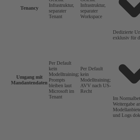
Infrastruktur,
Infrastruktur,
Tenancy
separater
separater
Tenant
Workspace
Dedizierte 
exklusiv für 
Per Default
kein
Per Default
Modelltraining;
kein
Umgang mit
Prompts
Modelltraining;
Mandantendaten
bleiben laut
AVV nach US-
Microsoft im
Recht
Tenant
Im Normalbet
Weitergabe an
Modellanbiete
und Logs dok