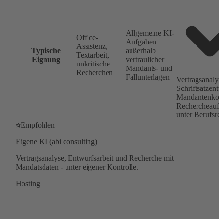
Allgemeine KI-
Office-
Aufgaben
Assistenz,
Typische
außerhalb
Textarbeit,
Eignung
vertraulicher
unkritische
Mandants- und
Recherchen
Fallunterlagen
Vertragsanaly
Schriftsatzen
Mandantenko
Rechercheauf
unter Berufsr
Empfohlen
Eigene KI (abi consulting)
Vertragsanalyse, Entwurfsarbeit und Recherche mit
Mandatsdaten - unter eigener Kontrolle.
Hosting