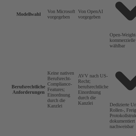
Von Microsoft
Von OpenAI
Modellwahl
vorgegeben
vorgegeben
Open-Weight
kommerzielle 
wählbar
Keine nativen
AVV nach US-
Berufsrecht-
Recht;
Compliance-
Berufsrechtliche
berufsrechtliche
Features;
Anforderungen
Einordnung
Einordnung
durch die
durch die
Kanzlei
Dedizierte U
Kanzlei
Rollen-, Frei
Protokollstru
dokumentiert
nachweisbar