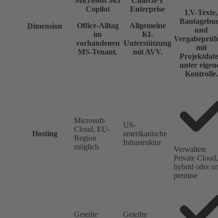
Microsoft 365
ChatGPT
Copilot
Enterprise
LV-Texte,
Bautagebu
Office-Alltag
Allgemeine
Dimension
und
im
KI-
Vergabeprüf
vorhandenen
Unterstützung
mit
MS-Tenant.
mit AVV.
Projektdat
unter eigen
Kontrolle.
Microsoft-
US-
Cloud, EU-
Hosting
amerikanische
Region
Infrastruktur
möglich
Verwaltete
Private Cloud,
hybrid oder o
premise
Geteilte
Geteilte