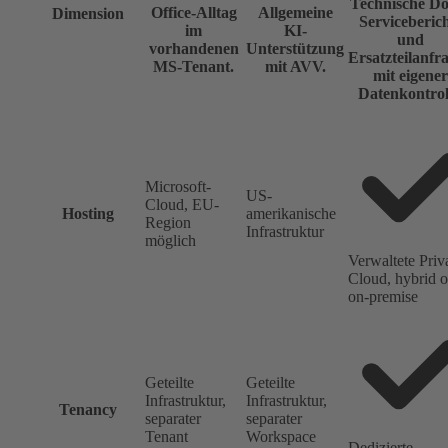
Technische D
Office-Alltag
Allgemeine
Dimension
Serviceberic
im
KI-
und
vorhandenen
Unterstützung
Ersatzteilanfr
MS-Tenant.
mit AVV.
mit eigener
Datenkontrol
Microsoft-
US-
Cloud, EU-
Hosting
amerikanische
Region
Infrastruktur
möglich
Verwaltete Priv
Cloud, hybrid o
on-premise
Geteilte
Geteilte
Infrastruktur,
Infrastruktur,
Tenancy
separater
separater
Tenant
Workspace
Dedizierte