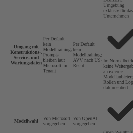
Umgebung
exklusiv für das
Unternehmen
Per Default
kein
Per Default
Umgang mit
Modelltraining;
kein
Konstruktions-,
Prompts
Modelltraining;
Service- und
bleiben laut
AVV nach US-
Im Normalbetri
Wartungsdaten
Microsoft im
Recht
keine Weiterga
Tenant
an externe
Modellanbieter;
Rollen und Log
dokumentiert
Von Microsoft
Von OpenAI
Modellwahl
vorgegeben
vorgegeben
Open-Weight- 