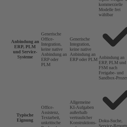
kommerzielle
Modelle frei
wählbar
Generische
Office-
Generische
Anbindung an
Integration,
Integration,
ERP, PLM
keine native
keine native
und Service-
Anbindung an
Anbindung an
Systeme
Anbindung an
ERP oder
ERP oder PLM
ERP, PLM und
PLM
FSM nach
Freigabe- und
Sandbox-Proze
Allgemeine
Office-
KI-Aufgaben
Assistenz,
außerhalb
Typische
Textarbeit,
vertraulicher
Eignung
Doku-Suche,
unkritische
Konstruktions-
Service-Reports