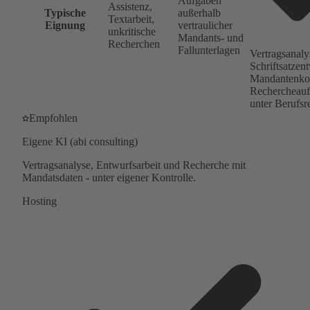
Aufgaben
Assistenz,
Typische
außerhalb
Textarbeit,
Eignung
vertraulicher
unkritische
Mandants- und
Recherchen
Fallunterlagen
Vertragsanaly
Schriftsatzen
Mandantenko
Rechercheauf
unter Berufsr
Empfohlen
Eigene KI (abi consulting)
Vertragsanalyse, Entwurfsarbeit und Recherche mit
Mandatsdaten - unter eigener Kontrolle.
Hosting