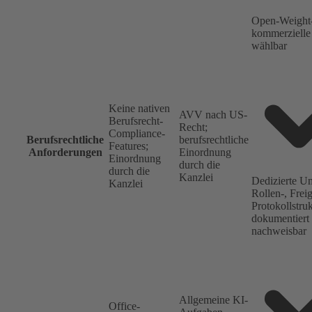
Open-Weight
kommerzielle 
wählbar
Keine nativen
AVV nach US-
Berufsrecht-
Recht;
Compliance-
Berufsrechtliche
berufsrechtliche
Features;
Anforderungen
Einordnung
Einordnung
durch die
durch die
Kanzlei
Dedizierte U
Kanzlei
Rollen-, Frei
Protokollstru
dokumentiert
nachweisbar
Allgemeine KI-
Office-