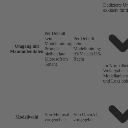
Dedizierte 
exklusiv für 
Per Default
kein
Per Default
Modelltraining;
kein
Umgang mit
Prompts
Modelltraining;
Mandantendaten
bleiben laut
AVV nach US-
Microsoft im
Recht
Tenant
Im Normalbet
Weitergabe an
Modellanbiete
und Logs dok
Von Microsoft
Von OpenAI
Modellwahl
vorgegeben
vorgegeben