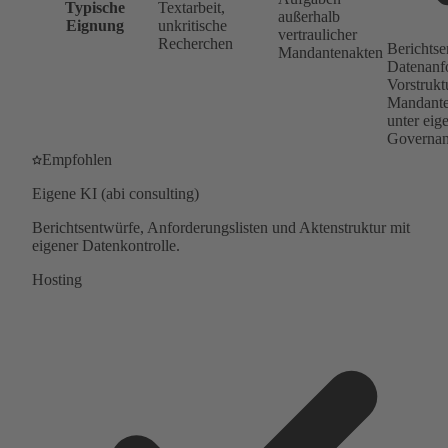
Typische
Textarbeit,
außerhalb
Eignung
unkritische
vertraulicher
Recherchen
Berichtse
Mandantenakten
Datenanf
Vorstrukt
Mandant
unter eig
Governa
Empfohlen
Eigene KI (abi consulting)
Berichtsentwürfe, Anforderungslisten und Aktenstruktur mit
eigener Datenkontrolle.
Hosting