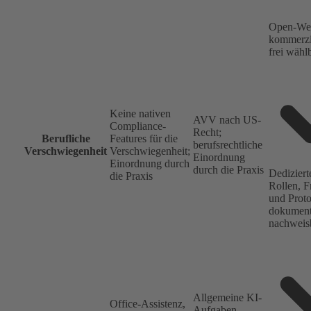
Open-Wei
kommerzi
frei wähl
Keine nativen
AVV nach US-
Compliance-
Recht;
Berufliche
Features für die
berufsrechtliche
Verschwiegenheit
Verschwiegenheit;
Einordnung
Einordnung durch
durch die Praxis
Dedizier
die Praxis
Rollen, 
und Proto
dokument
nachweis
Allgemeine KI-
Office-Assistenz,
Aufgaben