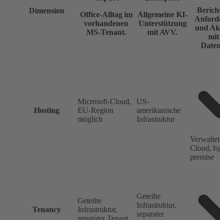
Berich
Dimension
Office-Alltag im
Allgemeine KI-
Anforde
vorhandenen
Unterstützung
und Ak
MS-Tenant.
mit AVV.
mit
Daten
Microsoft-Cloud,
US-
Hosting
EU-Region
amerikanische
möglich
Infrastruktur
Verwaltet
Cloud, hy
premise
Geteilte
Geteilte
Infrastruktur,
Tenancy
Infrastruktur,
separater
separater Tenant