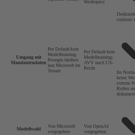
Workspace
Dedizier
exklusiv 
Per Default kein
Per Default kein
Modelltraining;
Umgang mit
Modelltraining;
Prompts bleiben
Mandantendaten
AVV nach US-
laut Microsoft im
Recht
Tenant
Im Norma
keine Wei
externe M
Rollen u
dokument
Von Microsoft
Von OpenAI
Modellwahl
vorgegeben
vorgegeben