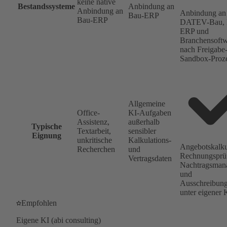
keine native
Bestandssysteme
Anbindung an
Anbindung an
Anbindung an
Bau-ERP
Bau-ERP
DATEV-Bau, 
ERP und
Branchensoft
nach Freigabe
Sandbox-Proz
Allgemeine
Office-
KI-Aufgaben
Assistenz,
außerhalb
Typische
Textarbeit,
sensibler
Eignung
unkritische
Kalkulations-
Angebotskalku
Recherchen
und
Rechnungsprü
Vertragsdaten
Nachtragsman
und
Ausschreibung
unter eigener 
Empfohlen
Eigene KI (abi consulting)