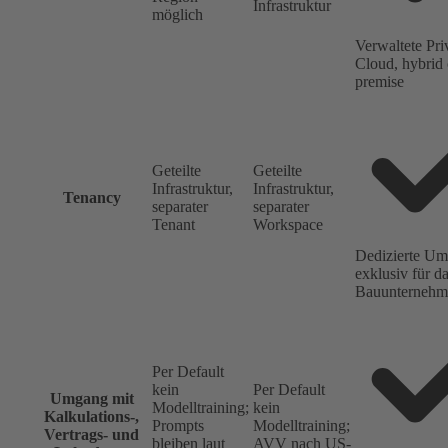
Infrastruktur
möglich
Verwaltete Pri
Cloud, hybrid 
premise
Geteilte
Geteilte
Infrastruktur,
Infrastruktur,
Tenancy
separater
separater
Tenant
Workspace
Dedizierte U
exklusiv für d
Bauunternehm
Per Default
kein
Per Default
Umgang mit
Modelltraining;
kein
Kalkulations-,
Prompts
Modelltraining;
Vertrags- und
bleiben laut
AVV nach US-