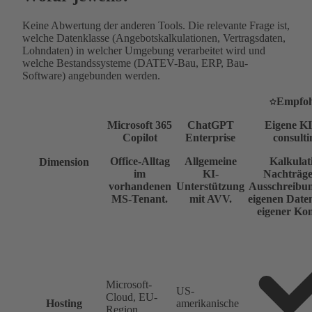
Keine Abwertung der anderen Tools. Die relevante Frage ist,
welche Datenklasse (Angebotskalkulationen, Vertragsdaten,
Lohndaten) in welcher Umgebung verarbeitet wird und
welche Bestandssysteme (DATEV-Bau, ERP, Bau-
Software) angebunden werden.
Empfoh
Microsoft 365
ChatGPT
Eigene KI
Copilot
Enterprise
consulti
Office-Alltag
Allgemeine
Kalkulat
Dimension
im
KI-
Nachträg
vorhandenen
Unterstützung
Ausschreibun
MS-Tenant.
mit AVV.
eigenen Daten
eigener Kon
Microsoft-
US-
Cloud, EU-
Hosting
amerikanische
Region