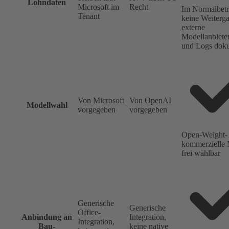
Lohndaten
Microsoft im
Recht
Im Normalbetr
Tenant
keine Weiterg
externe
Modellanbieter
und Logs doku
Von Microsoft
Von OpenAI
Modellwahl
vorgegeben
vorgegeben
Open-Weight-
kommerzielle 
frei wählbar
Generische
Generische
Office-
Anbindung an
Integration,
Integration,
Bau-
keine native